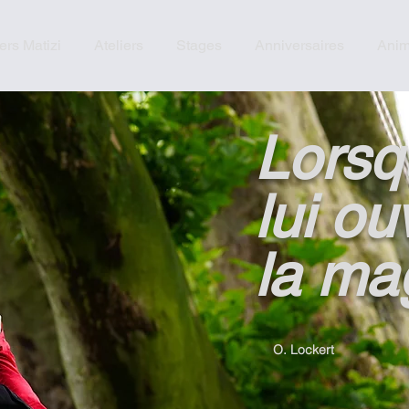
ers Matizi
Ateliers
Stages
Anniversaires
Anim
Lorsq
lui ou
la ma
O. Lockert