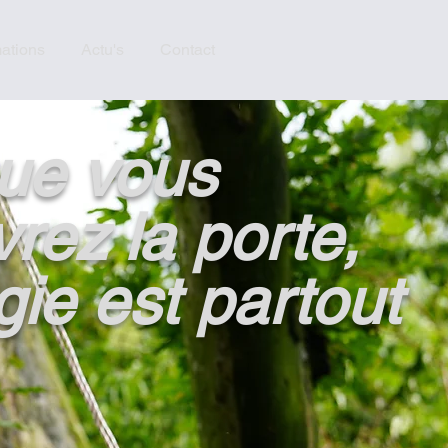
ations
Actu's
Contact
ue vous
vrez la porte,
gie est partout